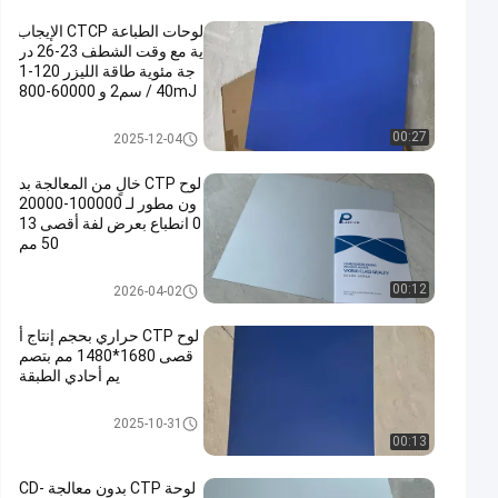
لوحات الطباعة CTCP الإيجاب
ية مع وقت الشطف 23-26 در
جة مئوية طاقة الليزر 120-1
40mJ / سم2 و 60000-800
00 طباعة
لوحات الطباعة CTCP
00:27
2025-12-04
لوح CTP خالٍ من المعالجة بد
ون مطور لـ 100000-20000
0 انطباع بعرض لفة أقصى 13
50 مم
لوحات الطباعة بدون معالجة
00:12
2026-04-02
لوح CTP حراري بحجم إنتاج أ
قصى 1680*1480 مم بتصم
يم أحادي الطبقة
لوحة CTP الحرارية
2025-10-31
00:13
لوحة CTP بدون معالجة CD-