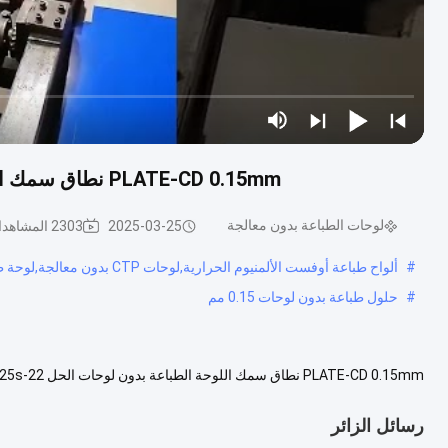
PLATE-CD 0.15mm نطاق سمك اللوحة الطباعة بدون لوحات الحل 22-25s وقت الإنتاج
لوحات الطباعة بدون معالجة
2025-03-25
2303 المشاهدات
#
ألواح طباعة أوفست الألمنيوم الحرارية,لوحات CTP بدون معالجة,لوحة طباعة أوفست إيجابية للتصوير بالليزر
#
حلول طباعة بدون لوحات 0.15 مم
3701302400، مما يعني أنها تلبي معايير التجارة الدولية. وقت التن....
عرض ال
رسائل الزائر