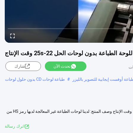
تحدث الآن
شارك
#
طباعة لوحات CD بدون حلول لوحات
PLATE-CD 0.15mm نطاق سمك اللوحة الطباعة بدون لوحات الحل 22-25s وقت الإنتاج وصف المنتج: لدينا لوحات الطباعة غير المعالجة لديها رمز HS من
مزيد
اترك رسالة