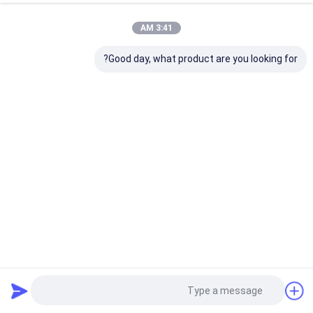
3:41 AM
Good day, what product are you looking for?
لوحة طباعة CTCP متوافقة مع الحبر فوق البنفسجية مع 110 ~
120mj / cm2 طاقة التعرض و 22 °C-27 °C درجة حرارة التطور
لوحات الطباعة CTCP
2026-04-02
460 المشاهدات