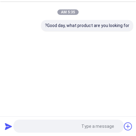
5:35 AM
Good day, what product are you looking for?
مواد الألومنيوم لوحة CTP الحرارية مع 110-130 Mj / cm2 طاقة
التعرض و 1680 * 1480 مم الحجم الأقصى للإنتاج
لوحة CTP الحرارية
2026-04-03
15 المشاهدات