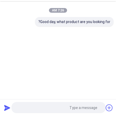
7:26 AM
Good day, what product are you looking for?
آلة تصوير الليزر للأشعة فوق البنفسجية CTP CTCP لصنع الألواح
220 فولت متانة عالية
آلة طباعة لوحة CTCP
2025-03-25
33 المشاهدات