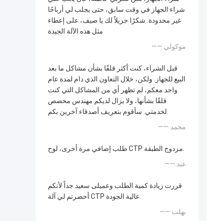
شراء الجهاز في وقت سابق، حتى يجلب لي أرباحًا
غير محدودة. شكرًا جزيلاً لك يا صيف، على إعطاء
مثل هذه الآلة الجيدة
—— موكولي
قبل الشراء، كنت أكثر قلقًا بشأن مشاكل ما بعد
البيع للجهاز. ولكن، خلال التعاون الذي دام لمدة عام
واحد معكم، لم تظهر أي من المشاكل التي كنت
قلقًا بشأنها، ولا يزال لديكم مهندس مخصص
لخدمتي. سأقوم بتعريف أصدقاء آخرين بكم.
—— محمد
طلب إضافي مرة أخرى، لوح CTP مزدوج الطبقة.
—— عبد
قررت زيادة كمية الطلب وعميلى سعيد جداً لأنكم
أحضرتم لي آلة CTP عالية الجودة.
—— بهلت