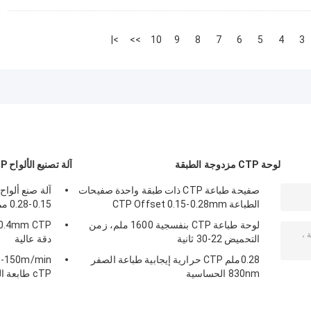
>|
>>
10
9
8
7
6
5
4
3
لوحة CTP مزدوجة الطبقة
آلة تصنيع الألواح CTP
صفيحة طباعة CTP ذات طبقة واحدة صفيحات
الطباعة CTP Offset 0.15-0.28mm
0.15-0.28 مم، 830 نانومتر، سرعة عالية
لوحة طباعة CTP بنفسجية 1600 ملم، زمن
التحميض 22-30 ثانية
دقة عالية
0.28ملم CTP حرارية إيجابية طباعة الصفر
830nm الحساسية
cTP طابعة الطابعة Offset صانع 50-60HZ