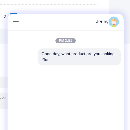
2
1
<<
|<
Page 1 of 10
Jenny
2:51 PM
Good day, what product are you looking 
for?
ترك رسالة