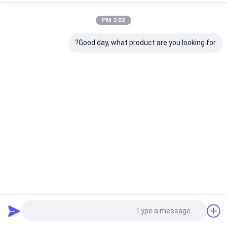
2:02 PM
Good day, what product are you looking for?
جهاز كمبيوتر UV CTP إلى آلة لوحة تقليدية 405nm تلقائيًا
آلة طباعة لوحة CTCP
2025-03-25
37 المشاهدات