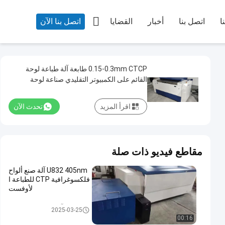

ا
اتصل بنا
أخبار
القضايا
اتصل بنا الآن
0.15-0.3mm CTCP طابعة آلة طباعة لوحة
القائم على الكمبيوتر التقليدي صناعة لوحة
اقرأ المزيد
تحدث الآن
مقاطع فيديو ذات صلة
U832 405nm آلة صنع ألواح
فلكسوغرافية CTP للطباعة ا
لأوفست
آلة طباعة لوحة CTCP
2025-03-25
00:16