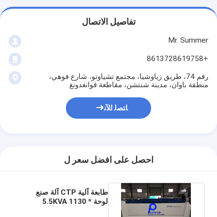
تفاصيل الاتصال
Mr. Summer
+8613728619758
رقم 74، طريق زياوشيا، مجتمع تشياوتو، شارع فوهي،
منطقة باوان، مدينة شنتشن، مقاطعة قوانغدونغ
ﺎﺘﺼﻟ ﺍﻶﻧ
احصل على افضل سعر ل
طابعة آلية CTP آلة صنع
لوحة 5.5KVA 1130 *
920mm الحجم الأقصى