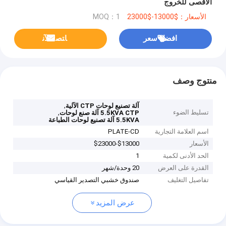
الأقصى للخروج
الأسعار：$13000-$23000
MOQ：1
افضل سعر
ﺎﺘﺼﻟ ﺍﻶﻧ
منتوج وصف
,
آلة تصنيع لوحات CTP الآلية
تسليط الضوء
,
5.5KVA CTP آلة صنع لوحات
5.5KVA آلة تصنيع لوحات الطباعة
اسم العلامة التجارية
PLATE-CD
الأسعار
$13000-$23000
الحد الأدنى لكمية
1
القدرة على العرض
20 وحدة/شهر
تفاصيل التغليف
صندوق خشبي التصدير القياسي
عرض المزيد