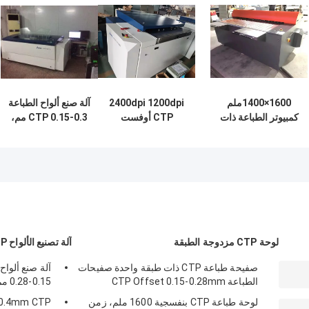
1600×1400ملم
2400dpi 1200dpi
آلة صنع ألواح الطباعة
كمبيوتر الطباعة ذات
CTP أوفست
CTP 0.15-0.3 مم،
الشكل الكبير إلى آلة
الطباعة لوحة صنع آلة
48 قناة ليزر
الطبق التصوير
2.3KW
الحراري للضوء
لوحة CTP مزدوجة الطبقة
آلة تصنيع الألواح CTP
صفيحة طباعة CTP ذات طبقة واحدة صفيحات
الطباعة CTP Offset 0.15-0.28mm
0.15-0.28 مم، 830 نانومتر، سرعة عالية
لوحة طباعة CTP بنفسجية 1600 ملم، زمن