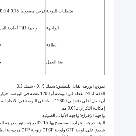
متطلبات اللوحة
قرص مضغوط. 0.15-0.4 (لوحة حرارية)
الواجهة
واجهة Tiff أحادية البت وبرنامج تشغيل سير العمل المباشر، دعم CIP3/CIP4
الطاقة
تيا
بيئة العمل
در
نموذج الورقة القابل للتطبيق: سمك 0.15 - سمك 0.3.
أن تصل أعلى دقة إلى 12800 نقطة في البوصة في الاتجاه المحيطي)
إمكانية التكرار: ±0.01 مم
واجهة الإخراج: واجهة الألياف الضوئية
البيئة: درجة الحرارة المسموح بها: 15-32 درجة مئوية، درجة الحرارة الموصى بها: 21-28 درجة مئوية، الرطوبة النسبية:<70%
ينطبق على: لوحة CTP ولوحة CTCP ولوحة CTP مزدوجة الطبقة.