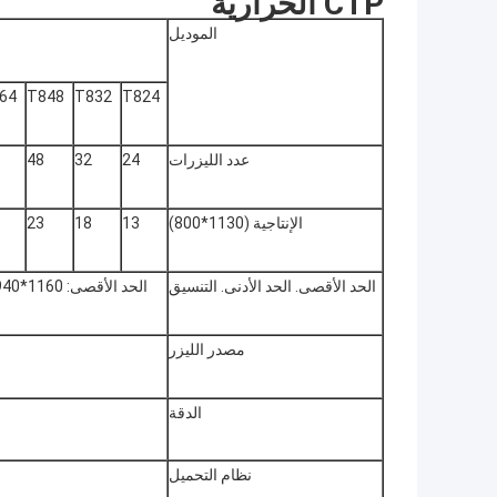
CTP الحرارية
الموديل
64
T848
T832
T824
عدد الليزرات
24
32
48
الإنتاجية (1130*800)
13
18
23
الحد الأقصى. الحد الأدنى. التنسيق
مصدر الليزر
الدقة
نظام التحميل