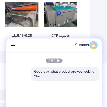
حاسوب CTP
0.15-0.28ملم
للطباعة المضطربة
حرارية كمبيوتر CTP
Summer
إلى صانع آلة لوحة
إلى لوحة آلة مع 64
220v 1150KG
قناة الضوء
4:49 AM
Good day, what product are you looking 
for?
ترك رسالة