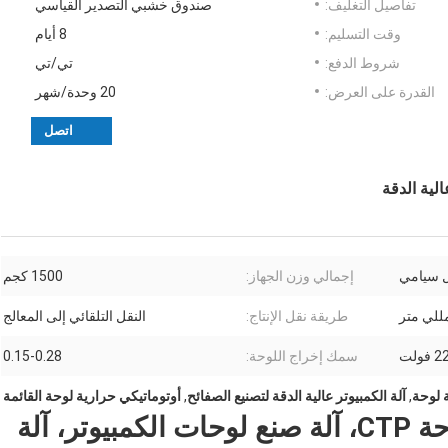
تفاصيل التغليف:
صندوق خشبي التصدير القياسي
وقت التسليم:
8 أيام
شروط الدفع:
تي/تي
القدرة على العرض:
20 وحدة/شهر
اتصل
 سيامي
إجمالي وزن الجهاز:
1500 كجم
طريقة نقل الإنتاج:
النقل التلقائي إلى المعالج
فولت
سمك إخراج اللوحة:
0.15-0.28
,
آلة الكمبيوتر عالية الدقة لتصنيع الصفائح
,
أوتوماتيكي حرارية لوحة القائمة
آلة الكمبيوتر إلى اللوحة، آلة لوحة CTP، آلة صنع لوحات الكمبيوتر، آلة