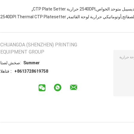
,
,
2540DPI Thermal CTP Platesetter
CHUANGDA (SHENZHEN) PRINTING
EQUIPMENT GROUP
Summer
اتصل شخص:
+8613728619758
الهاتف ::