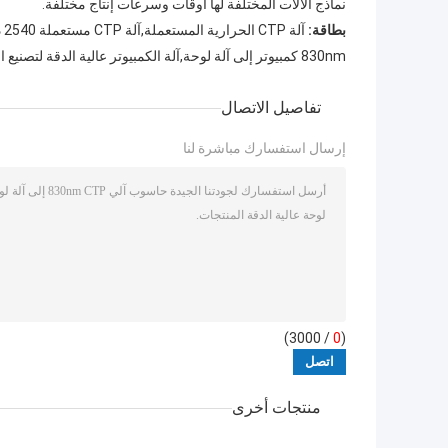
نماذج الآلات المختلفة لها أوقات وسرعات إنتاج مختلفة.
بطاقة:
آلة CTP الحرارية المستعملة,آلة CTP مستعملة 2540 ديسيبل متوحد الخواص,2540DPI حرارية CTP Plate Setter
830nm كمبيوتر إلى آلة لوحة,آلة الكمبيوتر عالية الدقة لتصنيع الصفائح,أوتوماتيكي حرارية لوحة القائمة
تفاصيل الاتصال
إرسال استفسارك مباشرة لنا
/ 3000)
0
(
منتجات أخرى