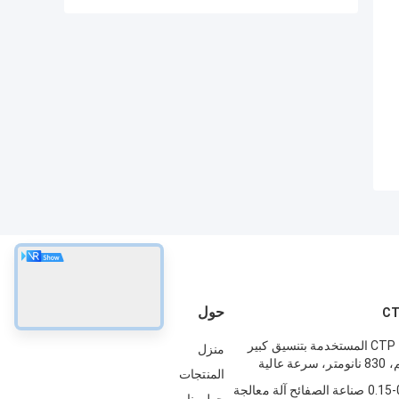
حول
آلة صنع ألواح CTP المستخدمة بتنسيق كبير
منزل
المنتجات
0.15-0.4mm CTP صناعة الصفائح آلة معالجة