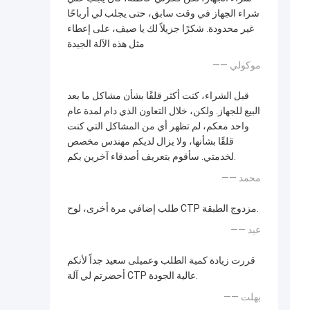
شراء الجهاز في وقت سابق، حتى يجلب لي أرباحًا
غير محدودة. شكرًا جزيلاً لك يا صيف، على إعطاء
مثل هذه الآلة الجيدة
—— موكولي
قبل الشراء، كنت أكثر قلقًا بشأن مشاكل ما بعد
البيع للجهاز. ولكن، خلال التعاون الذي دام لمدة عام
واحد معكم، لم تظهر أي من المشاكل التي كنت
قلقًا بشأنها، ولا يزال لديكم مهندس مخصص
لخدمتي. سأقوم بتعريف أصدقاء آخرين بكم.
—— محمد
طلب إضافي مرة أخرى، لوح CTP مزدوج الطبقة.
—— عبد
قررت زيادة كمية الطلب وعميلى سعيد جداً لأنكم
أحضرتم لي آلة CTP عالية الجودة.
—— بهلت