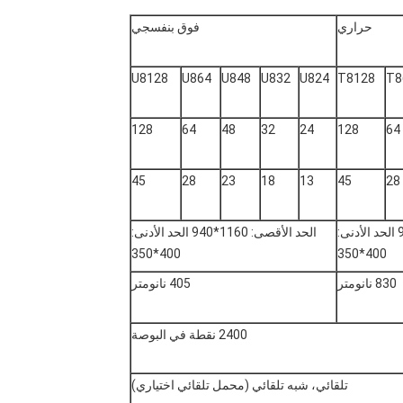
حراري
فوق بنفسجي
U8128
U864
U848
U832
U824
T8128
T8
128
64
48
32
24
128
64
45
28
23
18
13
45
28
الحد الأقصى: 1160*940 الحد الأدنى:
الحد الأقصى: 1160*940 الحد الأدنى:
400*350
400*350
830 نانومتر
405 نانومتر
2400 نقطة في البوصة
تلقائي، شبه تلقائي (محمل تلقائي اختياري)