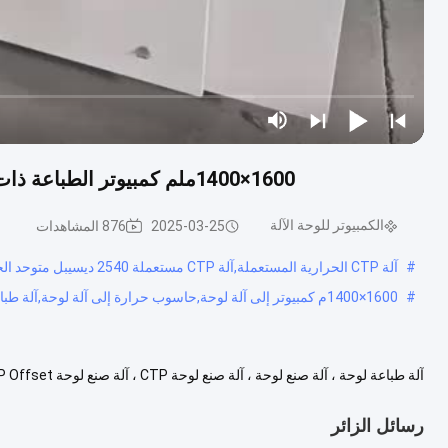
1600×1400ملم كمبيوتر الطباعة ذات الشكل الكبير إلى آلة الطبق التصوير الحراري للضوء
الكمبيوتر للوحة الآلة
2025-03-25
876 المشاهدات
#
آلة CTP الحرارية المستعملة,آلة CTP مستعملة 2540 ديسيبل متوحد الخواص,2540DPI حرارية CTP Plate Setter
#
1600×1400م كمبيوتر إلى آلة لوحة,حاسوب حرارة إلى آلة لوحة,آلة طباعة لوحة 1600x1400mm
الحراريالحجم الأقصى: 1600*1400ملمتلبي تماماً استخدام شركة الإ...
عرض ا
رسائل الزائر