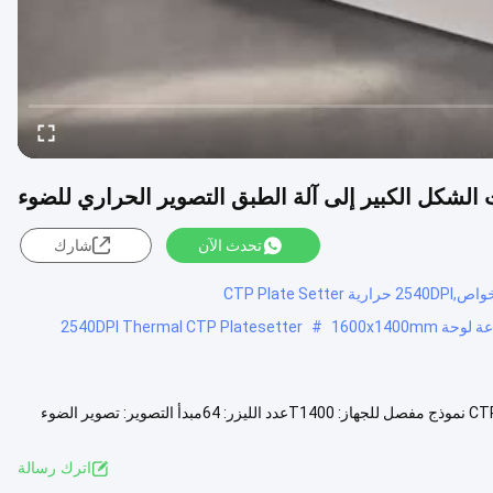
تحدث الآن
شارك
2540DPI Thermal CTP Platesetter
#
آلة طباعة لوحة ، آلة صنع لوحة ، آلة صنع لوحة CTP ، آلة صنع لوحة CTP Offset نموذج مفصل للجهاز: T1400عدد الليزر: 64مبدأ التصوير: تصوير الضوء
لمزيد
اترك رسالة