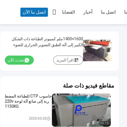

ا
اتصل بنا
أخبار
القضايا
اتصل بنا الآن
1600×1400ملم كمبيوتر الطباعة ذات الشكل
الكبير إلى آلة الطبق التصوير الحراري للضوء
اقرأ المزيد
تحدث الآن
مقاطع فيديو ذات صلة
حاسوب CTP للطباعة المضط
ربة إلى صانع آلة لوحة 220v
1150KG
الكمبيوتر للوحة الآلة
2025-03-25
00:15