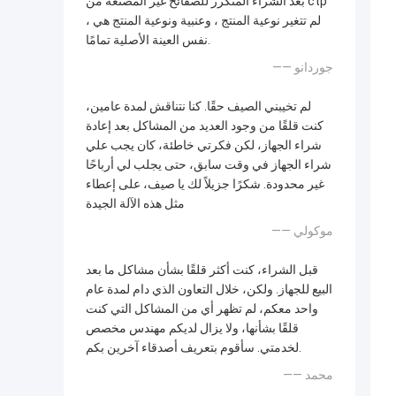
بعد الشراء المتكرر للصفائح غير المصنعة من ctp
، لم تتغير نوعية المنتج ، وعنبية ونوعية المنتج هي
نفس العينة الأصلية تمامًا.
—— جوردانو
لم تخيبني الصيف حقًا. كنا نتناقش لمدة عامين،
كنت قلقًا من وجود العديد من المشاكل بعد إعادة
شراء الجهاز، لكن فكرتي خاطئة، كان يجب علي
شراء الجهاز في وقت سابق، حتى يجلب لي أرباحًا
غير محدودة. شكرًا جزيلاً لك يا صيف، على إعطاء
مثل هذه الآلة الجيدة
—— موكولي
قبل الشراء، كنت أكثر قلقًا بشأن مشاكل ما بعد
البيع للجهاز. ولكن، خلال التعاون الذي دام لمدة عام
واحد معكم، لم تظهر أي من المشاكل التي كنت
قلقًا بشأنها، ولا يزال لديكم مهندس مخصص
لخدمتي. سأقوم بتعريف أصدقاء آخرين بكم.
—— محمد