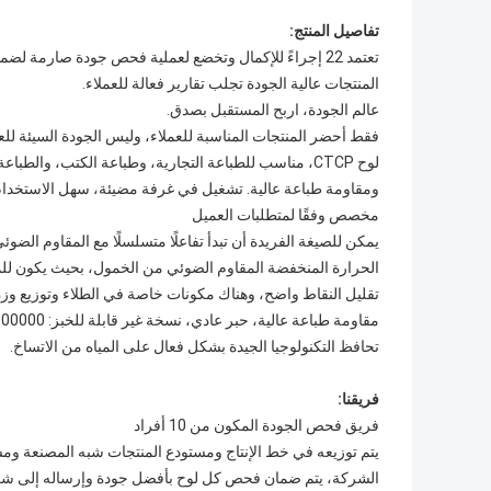
تفاصيل المنتج:
تعتمد 22 إجراءً للإكمال وتخضع لعملية فحص جودة صارمة لضمان حصول العملاء على أعلى جودة للألواح.
المنتجات عالية الجودة تجلب تقارير فعالة للعملاء.
عالم الجودة، اربح المستقبل بصدق.
فقط أحضر المنتجات المناسبة للعملاء، وليس الجودة السيئة للعم
لوح CTCP، مناسب للطباعة التجارية، وطباعة الكتب، والط
ومقاومة طباعة عالية. تشغيل في غرفة مضيئة، سهل الاستخدام
مخصص وفقًا لمتطلبات العميل
يمكن للصيغة الفريدة أن تبدأ تفاعلًا متسلسلًا مع المقاوم ال
الحرارة المنخفضة المقاوم الضوئي من الخمول، بحيث يكون لل
تقليل النقاط واضح، وهناك مكونات خاصة في الطلاء وتوزيع وزن ج
مقاومة طباعة عالية، حبر عادي، نسخة غير قابلة للخبز: 100000، نسخة قابلة للخبز: 200000.
تحافظ التكنولوجيا الجيدة بشكل فعال على المياه من الاتساخ.
فريقنا:
فريق فحص الجودة المكون من 10 أفراد
يتم توزيعه في خط الإنتاج ومستودع المنتجات شبه المصنعة ومستو
الشركة، يتم ضمان فحص كل لوح بأفضل جودة وإرساله إلى شركة ا