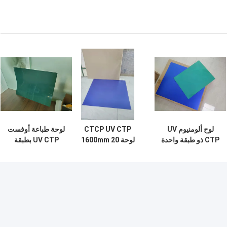
لوح ألومنيوم UV
CTCP UV CTP
لوحة طباعة أوفست
CTP ذو طبقة واحدة
لوحة 1600mm 20
UV CTP بطبقة
وحساسية طيفية 830
أشهر مدة الصلاحية
زرقاء أو خضراء
نانومتر
للطباعة الملونة
1600*1400 مم