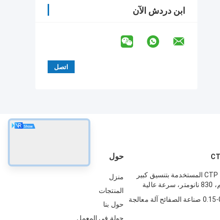
ابن دردش الآن
حول
آلة صنع ألواح CTP المستخدمة بتنسيق كبير
منزل
المنتجات
0.15-0.4mm CTP صناعة الصفائح آلة معالجة
حول بنا
جولة في المعمل