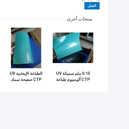
منتجات أخرى
0.15 ملم سميكة UV
الطباعة الإيجابية UV
CTP ألومنيوم طباعة
CTP صفيحة سمك
لوحات الضوء تصوير
0.3mm لطباعة
الطلاء الأخضر
الكتب