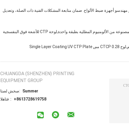
 مهندسو أجهزة ضبط الألواح. ضمان متابعة المشكلات الفنية ذات الصلة، وتعديل
لوحة CTP للأشعة فوق البنفسجية 830 نانومتر,ألواح الطباعة المصنوعة من الألومنيوم المطلية بطبقة واحدة,لوحة CTP للأشعة فوق البنفسجية
,
Single Layer Coating UV CTP Plate
CHUANGDA (SHENZHEN) PRINTING
EQUIPMENT GROUP
Summer
اتصل شخص:
+8613728619758
الهاتف ::