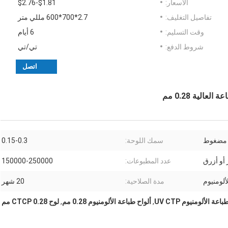
الأسعار:
$1.81-$2.76
تفاصيل التغليف:
2.7*700*600 مللي متر
وقت التسليم:
6 أيام
شروط الدفع:
تي/تي
اتصل
مضغوط
سمك اللوحة:
0.15-0.3
أو أزرق
عدد المطبوعات:
150000-250000
ألومنيوم
مدة الصلاحية:
20 شهر
اعة الألومنيوم UV CTP
,
ألواح طباعة الألومنيوم 0.28 مم
,
لوح CTCP 0.28 مم