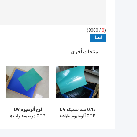
/ 3000)
0
(
منتجات أخرى
0.15 ملم سميكة UV
لوح ألومنيوم UV
CTP ألومنيوم طباعة
CTP ذو طبقة واحدة
لوحات الضوء تصوير
وحساسية طيفية 830
الطلاء الأخضر
نانومتر