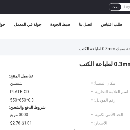
بحث
طلب اقتباس
اتصل بنا
ضبط الجودة
جولة في المعمل
حول 
تفاصيل المنتج:
مكان المنشأ:
شنتشن
اسم العلامة التجارية:
PLATE-CD
رقم الموديل:
0.3*650*550
شروط الدفع والشحن:
الحد الأدنى لكمية:
3000 مربع
الأسعار:
$1.81-$2.76