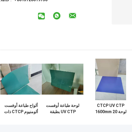
CTCP UV CTP
لوحة طباعة أوفست
ألواح طباعة أوفست
لوحة 1600mm 20
UV CTP بطبقة
ألومنيوم CTCP ذات
أشهر مدة الصلاحية
زرقاء أو خضراء
تشطيب أخضر، الحد
للطباعة الملونة
1600*1400 مم
الأدنى للحجم
400x300 مم