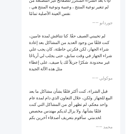
بعد الشراء المتكرر للصفائح غير المصنعة من ctp
، لم تتغير نوعية المنتج ، وعنبية ونوعية المنتج هي
نفس العينة الأصلية تمامًا.
—— جوردانو
لم تخيبني الصيف حقًا. كنا نتناقش لمدة عامين،
كنت قلقًا من وجود العديد من المشاكل بعد إعادة
شراء الجهاز، لكن فكرتي خاطئة، كان يجب علي
شراء الجهاز في وقت سابق، حتى يجلب لي أرباحًا
غير محدودة. شكرًا جزيلاً لك يا صيف، على إعطاء
مثل هذه الآلة الجيدة
—— موكولي
قبل الشراء، كنت أكثر قلقًا بشأن مشاكل ما بعد
البيع للجهاز. ولكن، خلال التعاون الذي دام لمدة عام
واحد معكم، لم تظهر أي من المشاكل التي كنت
قلقًا بشأنها، ولا يزال لديكم مهندس مخصص
لخدمتي. سأقوم بتعريف أصدقاء آخرين بكم.
—— محمد