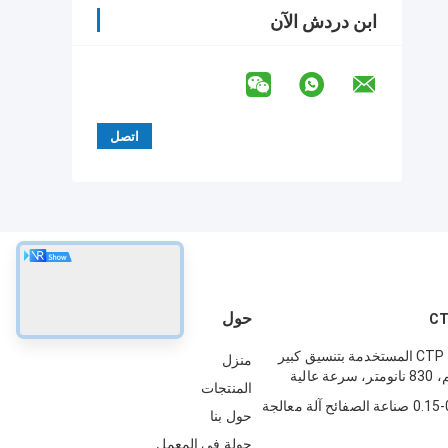
ابن دردش الآن
حول
آلة صنع ألواح CTP المستخدمة بتنسيق كبير
منزل
المنتجات
0.15-0.4mm CTP صناعة الصفائح آلة معالجة
حول بنا
جولة في المعمل