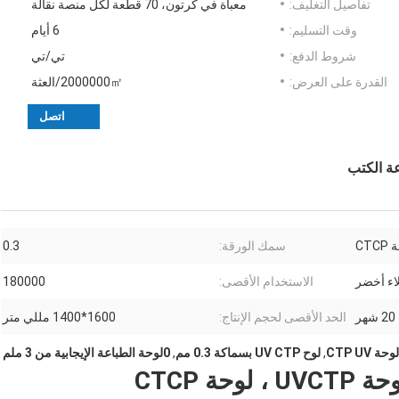
تفاصيل التغليف:
معبأة في كرتون، 70 قطعة لكل منصة نقالة
وقت التسليم:
6 أيام
شروط الدفع:
تي/تي
القدرة على العرض:
2000000㎡/العثة
اتصل
CTC
سمك الورقة:
0.3
اء أخضر
الاستخدام الأقصى:
180000
20 شهر
الحد الأقصى لحجم الإنتاج:
1600*1400 مللي متر
CTP UV
,
لوح UV CTP بسماكة 0.3 مم
,
0لوحة الطباعة الإيجابية من 3 ملم