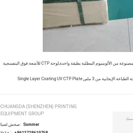
لوحة CTP للأشعة فوق البنفسجية 830 نانومتر,ألواح الطباعة المصنوعة من الألومنيوم المطلية بطبقة واحدة,لوحة CTP للأشعة فوق البنفسجية
,
Single Layer Coating UV CTP Plate
CHUANGDA (SHENZHEN) PRINTING
EQUIPMENT GROUP
Summer
اتصل شخص:
+8613728619758
الهاتف ::