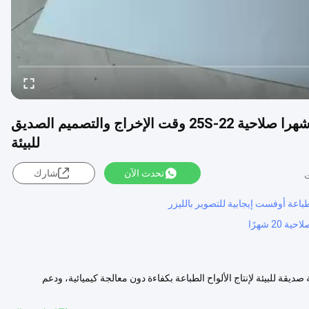
لوحة الطباعة الحرارية CTP بدون عملية مع 20 شهرا صلاحية 22-25S وقت الإخراج والتصميم الصديق
للبيئة
تحدث الآن
شارك
20 شهرًا
لوحات الطباعة غير المعالجة CD RM حلول متقدمة صديقة للبيئة لإنتاج الألواح الطباعة بكفاءة دون معالجة كيميائية، ودعم
مزيد