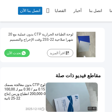

ا
اتصل بنا
أخبار
القضايا
اتصل بنا الآن
لوحة الطباعة الحرارية CTP بدون عملية مع 20
شهرا صلاحية 22-25S وقت الإخراج والتصميم
الصديق للبيئة
اقرأ المزيد
تحدث الآن
مقاطع فيديو ذات صلة
لوح CTP بدون معالجة بسمك
0.15 مم / 0.30 مم لـ 100,00
0-200,000 انطباع وزمن إنتاج
22-25 ثانية
لوحات الطباعة بدون معالجة
00:40
2025-12-10