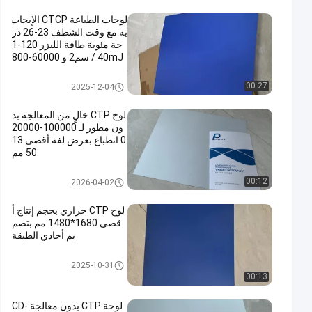
لوحات الطباعة CTCP الإيجاب
ية مع وقت الشطف 23-26 در
جة مئوية طاقة الليزر 120-1
40mJ / سم2 و 60000-800
00 طباعة
لوحات الطباعة CTCP
00:27
2025-12-04
لوح CTP خالٍ من المعالجة بد
ون مطور لـ 100000-20000
0 انطباع بعرض لفة أقصى 13
50 مم
لوحات الطباعة بدون معالجة
00:12
2026-04-02
لوح CTP حراري بحجم إنتاج أ
قصى 1680*1480 مم بتصم
يم أحادي الطبقة
لوحة CTP الحرارية
2025-10-31
00:13
لوحة CTP بدون معالجة CD-