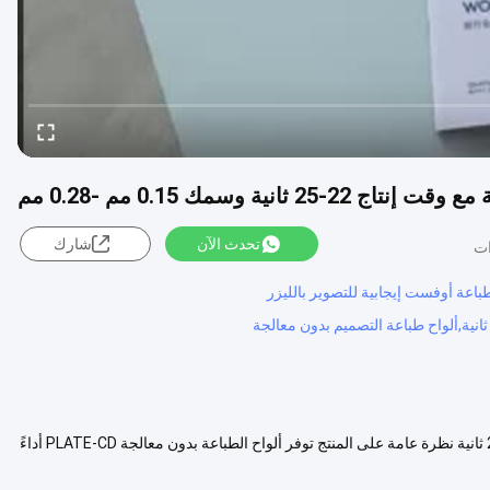
ية وسمك 0.15 مم -0.28 مم
تحدث الآن
شارك
ألواح طباعة PLATE-CD بيضاء مائلة للرمادي بدون معالجة، وقت إنتاج 22-25 ثانية نظرة عامة على المنتج توفر ألواح الطباعة بدون معالجة PLATE-CD أداءً