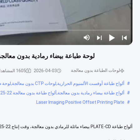
لوحة طباعة بيضاء رمادية بدون معالجة مع وقت إنتاج 22-25 ثان
لوحات الطباعة بدون معالجة
2026-04-03
1605 المشاهدات
#
ألواح طباعة أوفست الألمنيوم الحرارية,لوحات CTP بدون معالجة,لوحة طباعة أوفست إيجابية للتصوير بالليزر
#
ألواح طباعة بيضاء رمادية بدون معالجة,ألواح طباعة بدون معالجة 22-25 ثانية,ألواح طباعة التصميم بدون معالجة
Laser Imaging Positive Offset Printing Plate
#
استثنائيًا مع أوقات إنتاج لا تتجاوز 22-25 ثانية. تم تصميم...
عرض المزيد