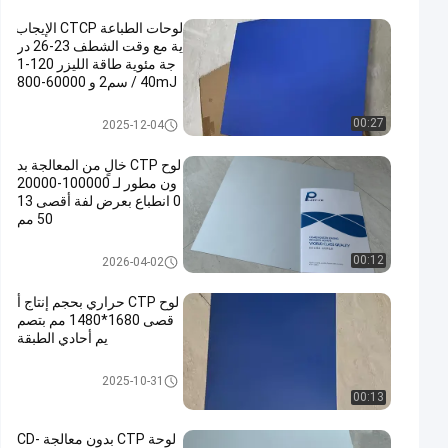
لوحات الطباعة CTCP الإيجاب
ية مع وقت الشطف 23-26 در
جة مئوية طاقة الليزر 120-1
40mJ / سم2 و 60000-800
00 طباعة
لوحات الطباعة CTCP
00:27
2025-12-04
لوح CTP خالٍ من المعالجة بد
ون مطور لـ 100000-20000
0 انطباع بعرض لفة أقصى 13
50 مم
لوحات الطباعة بدون معالجة
00:12
2026-04-02
لوح CTP حراري بحجم إنتاج أ
قصى 1680*1480 مم بتصم
يم أحادي الطبقة
لوحة CTP الحرارية
2025-10-31
00:13
لوحة CTP بدون معالجة CD-