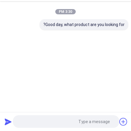
3:30 PM
Good day, what product are you looking for?
ألواح طباعة CTP ذات طبقة مزدوجة من الألومنيوم الأزرق،
تخزين في درجة الحرارة العادية
لوحة CTP مزدوجة الطبقة
2025-09-28
574 المشاهدات