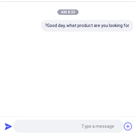
8:33 AM
Good day, what product are you looking for?
ألواح UVCTP، ألواح CTCP، ألواح CTCP أوفست، ألواح UVCTP
تقليدية
لوحات الطباعة CTCP
2025-09-28
460 المشاهدات