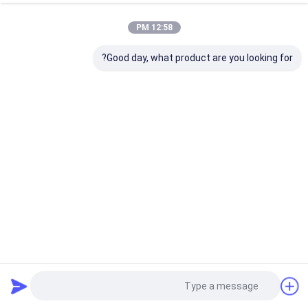
12:58 PM
Good day, what product are you looking for?
لوح طباعة ألومنيوم CTP بمقاس مخصص مع برنامج صنع الألواح
وسمك 0.15-0.40 مم
لوحة CTP مزدوجة الطبقة
2026-03-27
1659 المشاهدات