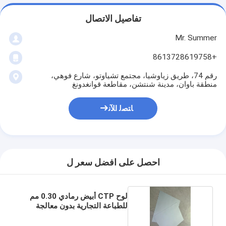
تفاصيل الاتصال
Mr. Summer
+8613728619758
رقم 74، طريق زياوشيا، مجتمع تشياوتو، شارع فوهي،
منطقة باوان، مدينة شنتشن، مقاطعة قوانغدونغ
ﺎﺘﺼﻟ ﺍﻶﻧ
احصل على افضل سعر ل
لوح CTP أبيض رمادي 0.30 مم
للطباعة التجارية بدون معالجة