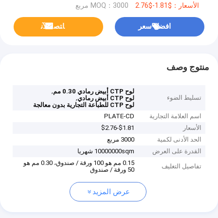
الأسعار：$1.81-$2.76
MOQ：3000 مربع
افضل سعر
ﺎﺘﺼﻟ ﺍﻶﻧ
منتوج وصف
,
لوح CTP أبيض رمادي 0.30 مم
تسليط الضوء
,
لوح CTP أبيض رمادي
لوح CTP للطباعة التجارية بدون معالجة
اسم العلامة التجارية
PLATE-CD
الأسعار
$1.81-$2.76
الحد الأدنى لكمية
3000 مربع
القدرة على العرض
10000000sqm شهريا
0.15 مم هو 100 ورقة / صندوق، 0.30 مم هو
تفاصيل التغليف
50 ورقة / صندوق
عرض المزيد