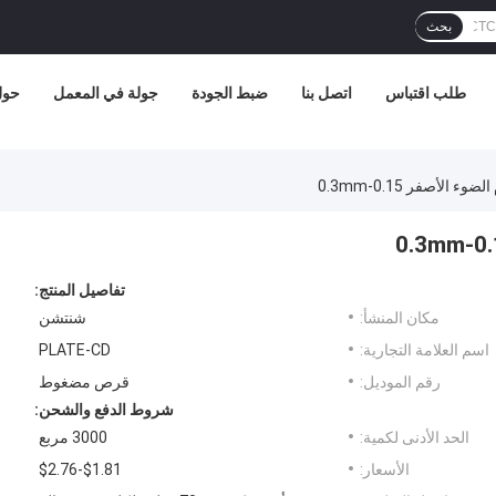
بحث
طلب اقتباس
اتصل بنا
ضبط الجودة
جولة في المعمل
حول 
 الأصفر 0.15-0.3mm
تفاصيل المنتج:
مكان المنشأ:
شنتشن
اسم العلامة التجارية:
PLATE-CD
رقم الموديل:
قرص مضغوط
شروط الدفع والشحن:
الحد الأدنى لكمية:
3000 مربع
الأسعار:
$1.81-$2.76