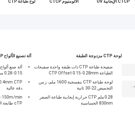
CTCP الإيجابية UV
الألومنيوم CTCP
لوح طباعة CTP
CTP مع سبيكة
0.15 مم لوح طباعة
موجب UV من
مجموعة الألومنيوم
أوفست عالي الكفاءة
الدرجة الأولى مع
1050/1060
نطاق تطوير واسع
لوحة CTP مزدوجة الطبقة
آلة تصنيع الألواح CTP
صفيحة طباعة CTP ذات طبقة واحدة صفيحات
الطباعة CTP Offset 0.15-0.28mm
0.15-0.28 مم، 830 نانومتر، سرعة عالية
لوحة طباعة CTP بنفسجية 1600 ملم، زمن
التحميض 22-30 ثانية
دقة عالية
0.28ملم CTP حرارية إيجابية طباعة الصفر
830nm الحساسية
cTP طابعة الطابعة Offset صانع 50-60HZ