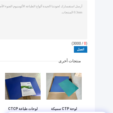
/ 3000)
0
(
منتجات أخرى
لوحة CTP سميكة
لوحات طباعة CTCP