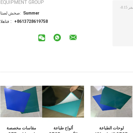
EQUIPMENT GROUP
Summer
اتصل شخص:
+8613728619758
الهاتف ::
لوحات الطباعة
ألواح طباعة
مقاسات مخصصة