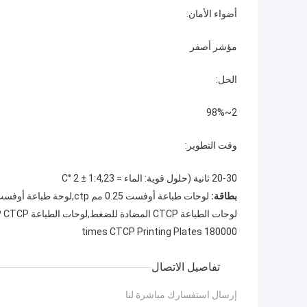
أضواء الأمان:
مؤشر أصفر
الحل:
2~98%
وقت التطوير:
20-30 ثانية (حلول قوية: الماء = 1:4,23 ± 2 °C
بطاقة:
لوحات طباعة أوفست 0.25 مم ctp,لوحة طباعة أوفست CTCP,180000 مرة ألواح طباعة CTCP
لوحات الطباعة CTCP المضادة للضغط,لوحات الطباعة UVCTP CTCP,لوحات الطباعة CTCP 0.15mm
180000 times CTCP Printing Plates
تفاصيل الاتصال
إرسال استفسارك مباشرة لنا