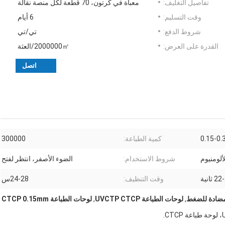
تفاصيل التغليف:
معبأة في كرتون، 70 قطعة لكل منصة نقالة
وقت التسليم:
6 أيام
شروط الدفع:
تي/تي
القدرة على العرض:
2000000㎡/العثة
اتصل
0.15-0.
كمية الطباعة:
300000
ألومنيوم
شروط الاستخدام:
الضوء الأصفر، انتظر لفتح
 ثانية
وقت التنظيف:
24-28س
,
لوحات الطباعة UVCTP CTCP
,
لوحات الطباعة CTCP 0.15mm