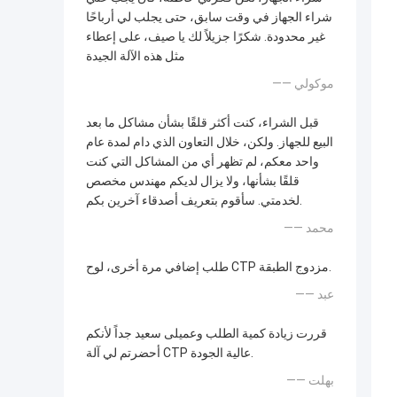
شراء الجهاز في وقت سابق، حتى يجلب لي أرباحًا
غير محدودة. شكرًا جزيلاً لك يا صيف، على إعطاء
مثل هذه الآلة الجيدة
—— موكولي
قبل الشراء، كنت أكثر قلقًا بشأن مشاكل ما بعد
البيع للجهاز. ولكن، خلال التعاون الذي دام لمدة عام
واحد معكم، لم تظهر أي من المشاكل التي كنت
قلقًا بشأنها، ولا يزال لديكم مهندس مخصص
لخدمتي. سأقوم بتعريف أصدقاء آخرين بكم.
—— محمد
طلب إضافي مرة أخرى، لوح CTP مزدوج الطبقة.
—— عبد
قررت زيادة كمية الطلب وعميلى سعيد جداً لأنكم
أحضرتم لي آلة CTP عالية الجودة.
—— بهلت