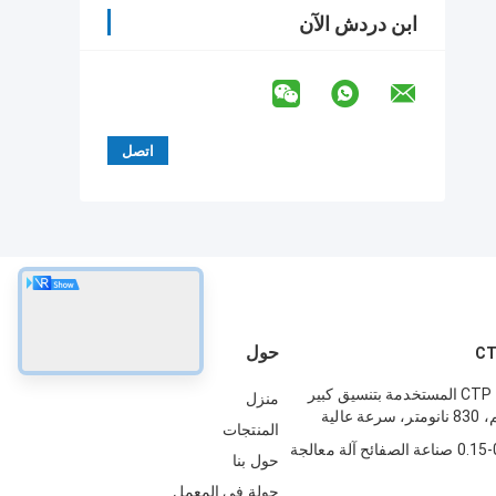
ابن دردش الآن
حول
آلة صنع ألواح CTP المستخدمة بتنسيق كبير
منزل
المنتجات
0.15-0.4mm CTP صناعة الصفائح آلة معالجة
حول بنا
جولة في المعمل