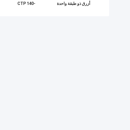
أزرق ذو طبقة واحدة
CTP 140-
بسمك 0.15-0.30
160mj/cm2 للطباعة
مم، مدة صلاحية 18
الأوفست
شهرًا