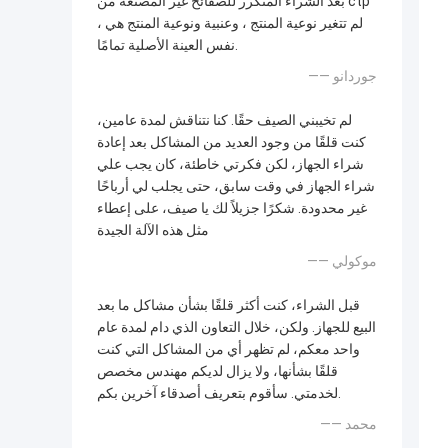
بعد الشراء المتكرر للصفائح غير المصنعة من ctp
، لم تتغير نوعية المنتج ، وعنبية ونوعية المنتج هي
نفس العينة الأصلية تمامًا.
—— جوردانو
لم تخيبني الصيف حقًا. كنا نتناقش لمدة عامين،
كنت قلقًا من وجود العديد من المشاكل بعد إعادة
شراء الجهاز، لكن فكرتي خاطئة، كان يجب علي
شراء الجهاز في وقت سابق، حتى يجلب لي أرباحًا
غير محدودة. شكرًا جزيلاً لك يا صيف، على إعطاء
مثل هذه الآلة الجيدة
—— موكولي
قبل الشراء، كنت أكثر قلقًا بشأن مشاكل ما بعد
البيع للجهاز. ولكن، خلال التعاون الذي دام لمدة عام
واحد معكم، لم تظهر أي من المشاكل التي كنت
قلقًا بشأنها، ولا يزال لديكم مهندس مخصص
لخدمتي. سأقوم بتعريف أصدقاء آخرين بكم.
—— محمد