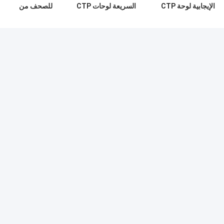
الإيجابية لوحة CTP
السريعة لوحات CTP
للصحف من
عالية جودة الطباعة
الحرارية ذات الطبقة
الألومنيوم CTP
والكفاءة
الواحدة للطباعة
1350mm Max
الضوئية
Range