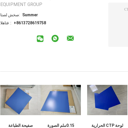
EQUIPMENT GROUP
Summer
اتصل شخص:
+8613728619758
الهاتف ::
لوحة CTP الحرارية
0.15ملم الصورة
صفيحة الطباعة