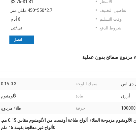
الأسعار:
$1.81-$2.76
تفاصيل التغليف:
2.7*550*450 مللي متر
وقت التسليم:
6 أيام
شروط الدفع:
تي/تي
اتصل
دي اس
سمك اللوحة:
0.15-0.3
أزرق
مادة:
الألومنيوم
100000
حرفة:
طلاء مزدوج
 الألومنيوم مزدوجة الطلاء
,
ألواح طباعة أوفست من الألومنيوم مقاس 0.15 مم
,
0ألواح غير معالجة بقيمة 15 ملم