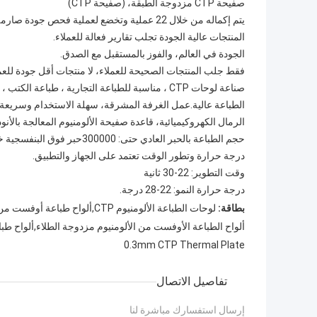
صفيحة CTP مزدوجة الطبقة، (صفيحة CTP)
يتم إكماله من خلال 22 عملية وتخضع لعملية فحص جودة صارمة لضمان حصول العملاء على أفضل ألواح الجودة.
المنتجات عالية الجودة تجلب تقارير فعالة للعملاء.
الجودة في العالم، والفوز بالمستقبل مع الصدق.
فقط جلب المنتجات الصحيحة للعملاء، لا منتجات أقل جودة للعمل
صناعة لوحات CTP ، مناسبة للطباعة التجارية ، طباع
الطباعة عالية.عمل الغرفة المشرقة، سهلة الاستخدام وسريعة ال
الرمال الكهروكيميائية، قاعدة صفيحة الألومنيوم المعالجة بالأنو
حجم الطباعة بالحبر العادي حتى: 300000حبر فوق البنفسجية خاص، معدل الطباعة: 150،000 طبعة.
درجة حرارة وتطور الوقت تعتمد على الجهاز والتطبيق.
وقت التطوير: 22-30 ثانية
درجة حرارة النمو: 22-28 درجة.
بطاقة:
لوحات الطباعة الألومنيوم CTP,ألواح طباعة أوفست من الألومنيوم مقاس 0.15 مم,لوحة حرارية CTP مقاس 0.3 مم
ألواح الطباعة الأوفست من الألومنيوم مزدوجة الطلاء,ألواح طباعة أوفست من الألومنيوم 
0.3mm CTP Thermal Plate
تفاصيل الاتصال
إرسال استفسارك مباشرة لنا