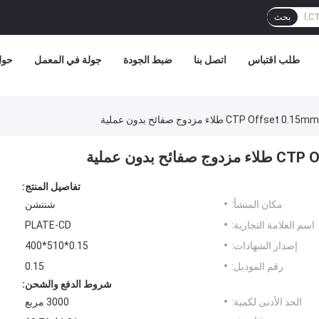
بحث
طلب اقتباس
اتصل بنا
ضبط الجودة
جولة في المعمل
حول 
تفاصيل المنتج:
مكان المنشأ:
شنتشن
اسم العلامة التجارية:
PLATE-CD
إصدار الشهادات:
0.15*510*400
رقم الموديل:
0.15
شروط الدفع والشحن:
الحد الأدنى لكمية:
3000 مربع